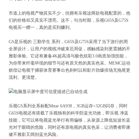
市道上的电视产物其实不少，但拥有乐视这两款电视配置的，他
们的价格却又其实不漂亮。这不，勾当时期，乐视G65S及G75S
电视买一赠一，真的是买到赚到。
GS是乐视的 三勤学生 系列，G65S及G75S采用了当下游行的周
全屏设计，让用户的视线冲破束厄局促，感触感染到更震撼的不
雅影体验。它还有兼备4K超高清与极色炫彩3.0画质加强技能，
为你带来纤毫毕现的细节与还有原天然的真实色采。MEMC运动
赔偿让电视于捕获体育赛事出色刹时以和影片劲爆排场无拖尾更
流利、更清楚。
乐视GS系列全系标配Mstar 6A938，3GB运存+32GB闪存，同时
G65S电视还有搭载了乐视独有的科学防蓝光功效，即乐视 净蓝
技能，它可以将电视蓝光举行有用偏移，从泉源上降低短波长蓝
光对于眼睛的危险，同时还有原电视的真实色采，让消费者即康
健不雅影又阔别蓝光风险。