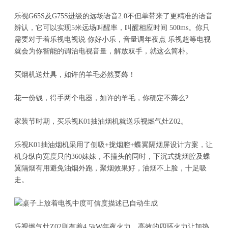
乐视G65S及G75S进级的远场语音2.0不但单带来了更精准的语音
辨认，它可以实现5米远场叫醒率，叫醒相应时间 500ms。你只
需要对于着乐视电视说 你好小乐，音量调年夜点 乐视超等电视
就会为你智能的调治电视音量，解放双手，就这么简朴。
买烟机送灶具，如许的羊毛必然要薅！
花一份钱，得手两个电器，如许的羊毛，你确定不薅么?
家装节时期，买乐视K01抽油烟机就送乐视燃气灶Z02。
乐视K01抽油烟机采用了侧吸+拢烟腔+蝶翼隔烟屏设计方案，让
机身纵向宽度只的360妹妹，不撞头的同时，下沉式拢烟腔及蝶
翼隔烟有用避免油烟外跑，聚烟效果好，油烟不上脸，十足吸
走。
乐视燃气灶Z02则有着4.5kW年夜火力，高效的四环火力让加热