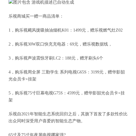
乐视商城买一赠一商品清单：
1，购乐视飓风拢吸抽油烟机K01：1499元，赠乐视燃气灶Z02
2，购乐视30W双口快充充电器：69元，赠乐视数据线，
3，购乐视声波震惊牙刷LC2：188元，赠牙刷头6个
4，购乐视周全屏 三勤学生 系列电视G65S：3199元，赠华影韶
光会员卡+挂架
5，购乐视75寸巨幕电视G75S：4599元，赠华影韶光会员卡+挂
架
乐视自2021年智能生态系统回归之后，其旗下首发了多款性价比
出众同时深受用户喜爱的智能生态产物。
65寸及75寸年夜屏电视哪家强?