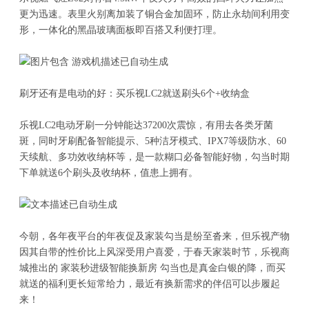
更为迅速。表里火别离加装了铜合金加固环，防止永劫间利用变
形，一体化的黑晶玻璃面板即百搭又利便打理。
刷牙还有是电动的好：买乐视LC2就送刷头6个+收纳盒
乐视LC2电动牙刷一分钟能达37200次震惊，有用去各类牙菌
斑，同时牙刷配备智能提示、5种洁牙模式、IPX7等级防水、60
天续航、多功效收纳杯等，是一款糊口必备智能好物，勾当时期
下单就送6个刷头及收纳杯，值患上拥有。
今朝，各年夜平台的年夜促及家装勾当是纷至沓来，但乐视产物
因其自带的性价比上风深受用户喜爱，于春天家装时节，乐视商
城推出的 家装秒进级智能换新房 勾当也是真金白银的降，而买
就送的福利更长短常给力，最近有换新需求的伴侣可以步履起
来！